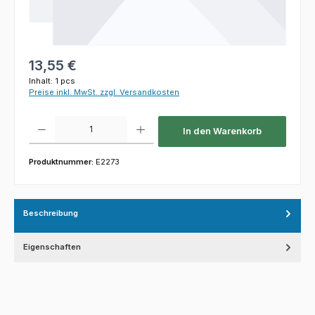
Regulärer Preis:
13,55 €
Inhalt:
1 pcs
Preise inkl. MwSt. zzgl. Versandkosten
Produkt Anzahl: Gib den gewünschten Wert ein oder benutze die Schaltfl
In den Warenkorb
Produktnummer:
E2273
Beschreibung
Eigenschaften