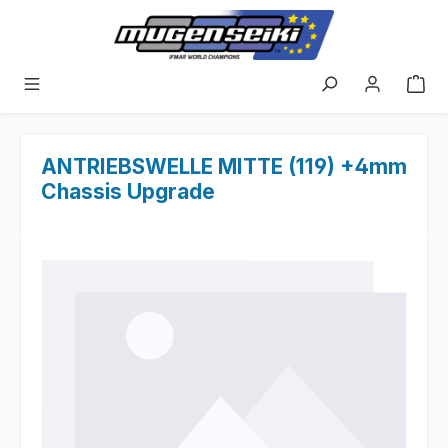
Zum Hauptinhalt springen
ANTRIEBSWELLE MITTE (119) +4mm
Chassis Upgrade
Bildergalerie überspringen