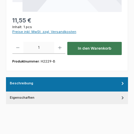
Regulärer Preis:
11,55 €
Inhalt:
1 pcs
Preise inkl. MwSt. zzgl. Versandkosten
Produkt Anzahl: Gib den gewünschten Wert ein oder benutze die Schaltfl
In den Warenkorb
Produktnummer:
H2229-B
Beschreibung
Eigenschaften