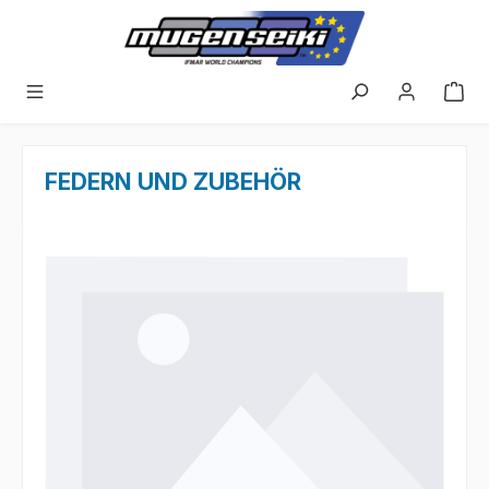
Zum Hauptinhalt springen
FEDERN UND ZUBEHÖR
Bildergalerie überspringen