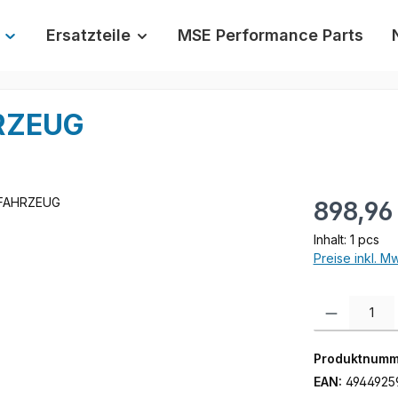
Ersatzteile
MSE Performance Parts
RZEUG
Regulärer Prei
898,96
Inhalt:
1 pcs
Preise inkl. M
Produkt Anzah
Produktnumm
EAN:
4944925