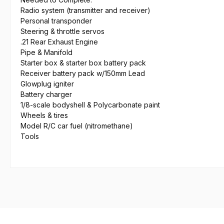
Radio system (transmitter and receiver)
Personal transponder
Steering & throttle servos
.21 Rear Exhaust Engine
Pipe & Manifold
Starter box & starter box battery pack
Receiver battery pack w/150mm Lead
Glowplug igniter
Battery charger
1/8-scale bodyshell & Polycarbonate paint
Wheels & tires
Model R/C car fuel (nitromethane)
Tools