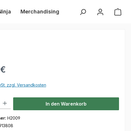
Ninja
Merchandising
Händlersuche
Neue 
s:
 €
wSt. zzgl. Versandkosten
l: Gib den gewünschten Wert ein oder benutze die Schaltflächen um
In den Warenkorb
er:
H2009
913808