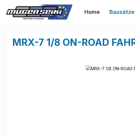
 Hauptinhalt springen
Zur Suche springen
Zur Hauptnavigation springen
Home
Bausätze
MRX-7 1/8 ON-ROAD FAH
Bildergalerie überspringen