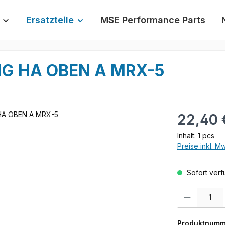
Ersatzteile
MSE Performance Parts
G HA OBEN A MRX-5
Regulärer Prei
22,40 
Inhalt:
1 pcs
Preise inkl. M
Sofort verfü
Produkt Anzah
Produktnumm