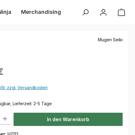
Ninja
Merchandising
Händlersuche
Neue 
Mugen Seiki
s:
€
wSt. zzgl. Versandkosten
gbar, Lieferzeit: 2-5 Tage
l: Gib den gewünschten Wert ein oder benutze die Schaltflächen um
In den Warenkorb
er:
H2113