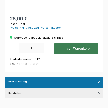
Regulärer Preis:
28,00 €
Inhalt:
1 set
Preise inkl. MwSt. zzgl. Versandkosten
Sofort verfügbar, Lieferzeit: 2-5 Tage
Produkt Anzahl: Gib den gewünschten Wert ein oder benutze die Schaltfl
In den Warenkorb
Produktnummer:
B0119
EAN:
4944925017971
Beschreibung
Hersteller