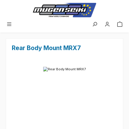
Zum Hauptinhalt springen
Rear Body Mount MRX7
Bildergalerie überspringen