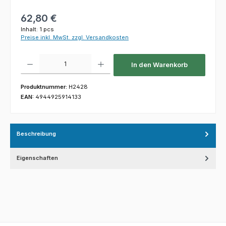
Regulärer Preis:
62,80 €
Inhalt:
1 pcs
Preise inkl. MwSt. zzgl. Versandkosten
Produkt Anzahl: Gib den gewünschten Wert ein oder benutze die Schaltfl
In den Warenkorb
Produktnummer:
H2428
EAN:
4944925914133
Beschreibung
Eigenschaften