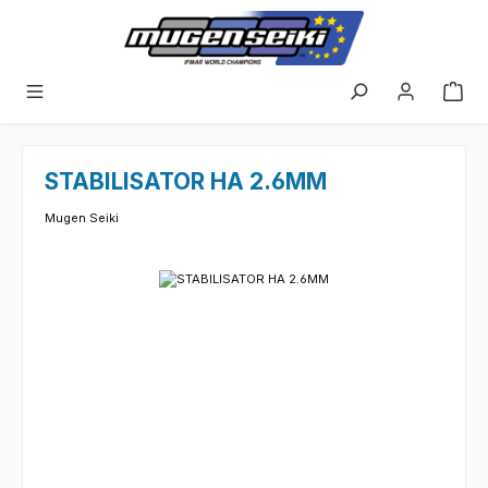
Zum Hauptinhalt springen
STABILISATOR HA 2.6MM
Mugen Seiki
Bildergalerie überspringen