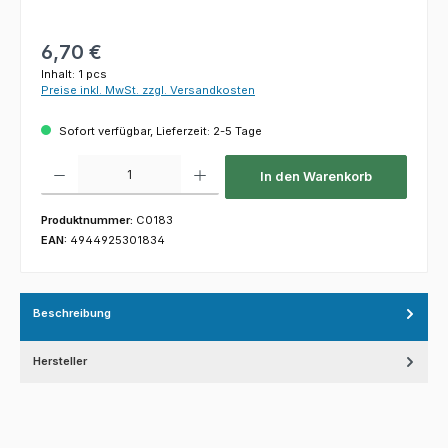
Regulärer Preis:
6,70 €
Inhalt:
1 pcs
Preise inkl. MwSt. zzgl. Versandkosten
Sofort verfügbar, Lieferzeit: 2-5 Tage
Produkt Anzahl: Gib den gewünschten Wert ein oder benutze die Schaltfl
In den Warenkorb
Produktnummer:
C0183
EAN:
4944925301834
Beschreibung
Hersteller