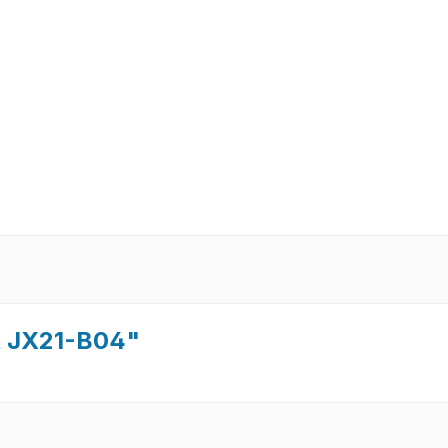
R JX21-B04"