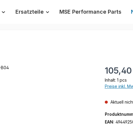
Ersatzteile
MSE Performance Parts
Regulärer Prei
105,40
Inhalt:
1 pcs
Preise inkl. M
Aktuell nich
Produktnumm
EAN:
4944925