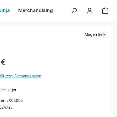
Ninja
Merchandising
Händlersuche
Neue 
Mugen Seiki
s:
 €
wSt. zzgl. Versandkosten
t im Lager
er:
JX04005
034725